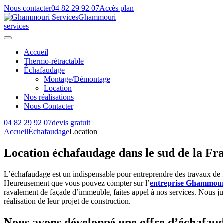
Nous contacter
04 82 29 92 07
Accès plan
Ghammouri
services
Accueil
Thermo-rétractable
Échafaudage
Montage/Démontage
Location
Nos réalisations
Nous Contacter
04 82 29 92 07
devis gratuit
Accueil
Échafaudage
Location
Location échafaudage dans le sud de la Fra
L’échafaudage est un indispensable pour entreprendre des travaux de fa
Heureusement que vous pouvez compter sur l’
entreprise Ghammour
ravalement de façade d’immeuble, faites appel à nos services. Nous 
réalisation de leur projet de construction.
Nous avons développé une offre d’échafaud